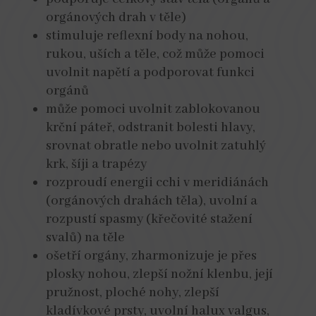
orgánových drah v těle)
stimuluje reflexní body na nohou,
rukou, uších a těle, což může pomoci
uvolnit napětí a podporovat funkci
orgánů
může pomoci uvolnit zablokovanou
krční páteř, odstranit bolesti hlavy,
srovnat obratle nebo uvolnit zatuhlý
krk, šíji a trapézy
rozproudí energii cchi v meridiánách
(orgánových drahách těla), uvolní a
rozpustí spasmy (křečovité stažení
svalů) na těle
ošetří orgány, zharmonizuje je přes
plosky nohou, zlepší nožní klenbu, její
pružnost, ploché nohy, zlepší
kladívkové prsty, uvolní halux valgus,