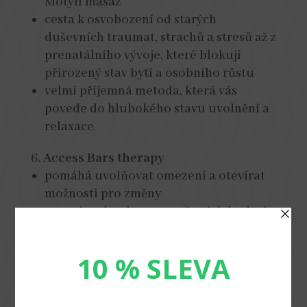
Motýlí masáž
cesta k osvobození od starých
duševních traumat, strachů a stresů až z
prenatálního vývoje, které blokují
přirozený stav bytí a osobního růstu
velmi příjemná metoda, která vás
povede do hlubokého stavu uvolnění a
relaxace
Access Bars therapy
pomáhá uvolňovat omezení a otevírat
možnosti pro změny
pracuje s dotykem na určených bodech
hlavy k uvolnění energetických blokád,
tzv. multidimenzionální uzdravování a
osvobozování duše
dochází k hluboké relaxaci a uvolnění,
velmi příjemná jemnohmotná metoda