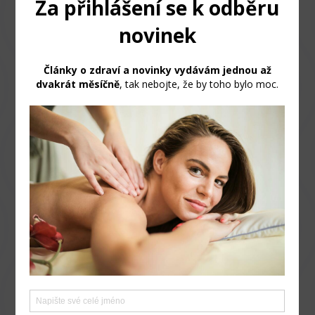
Rezervujte si svůj termín
telefonu:
+420 608 170 222
případně na e-mailu:
marketa.steinbachova@email.cz
V připadě, že neberu telefon pracuji a
zavolám vám zpět nebo napíšu.
Termín masáží a ostatních služeb je třeba si objednat
nejlépe telefonicky. Kdybych telefon nepřijala pracuji
a zavolám Vám zpět nebo můžete zanechat sms
zprávu. Pokud se Vám z nějakého důvodu domluvený