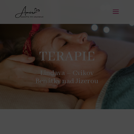
TERAPIE
Lindava – Cvikov
Benátky nad Jizerou